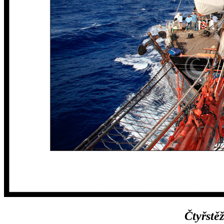
Čtyřstě